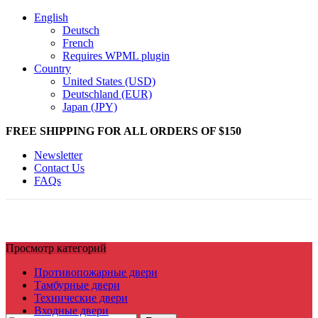
English
Deutsch
French
Requires WPML plugin
Country
United States (USD)
Deutschland (EUR)
Japan (JPY)
FREE SHIPPING FOR ALL ORDERS OF $150
Newsletter
Contact Us
FAQs
Просмотр категорий
Противопожарные двери
Тамбурные двери
Технические двери
Входные двери