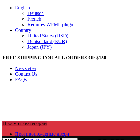
English
Deutsch
French
Requires WPML plugin
Country
United States (USD)
Deutschland (EUR)
Japan (JPY)
FREE SHIPPING FOR ALL ORDERS OF $150
Newsletter
Contact Us
FAQs
Просмотр категорий
Противопожарные двери
Тамбурные двери