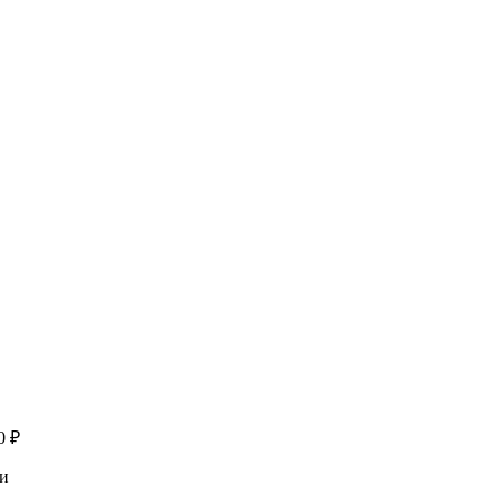
00
₽
и