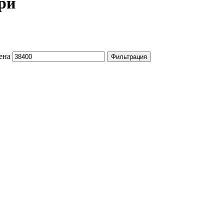
ри
ена
Фильтрация