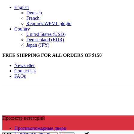
English
Deutsch
French
Requires WPML plugin
Country
United States (USD)
Deutschland (EUR)
Japan (JPY)
FREE SHIPPING FOR ALL ORDERS OF $150
Newsletter
Contact Us
FAQs
Просмотр категорий
Противопожарные двери
Тамбурные двери