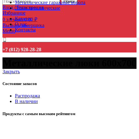
Поиск
Металлические гаражные ворота
Вход / Регистрация
Люки металлические
Избранное
Каталог
0
элемент
0,00
₽
О нас
Вызвать замерщика
Контакты
Меню
+7 (812) 928-28-28
Металлические люки 600x700
Закрыть
Состояние запасов
Распродажа
В наличии
Продукты с самым высоким рейтингом