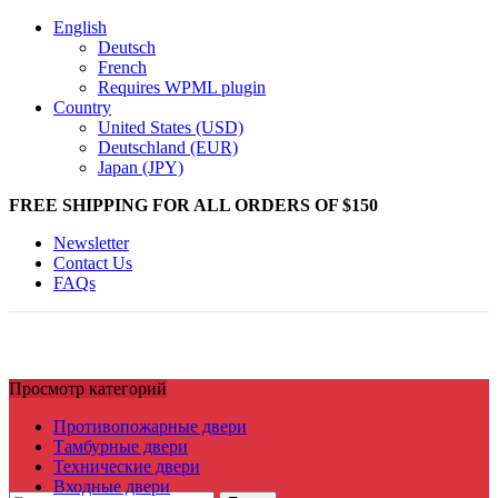
English
Deutsch
French
Requires WPML plugin
Country
United States (USD)
Deutschland (EUR)
Japan (JPY)
FREE SHIPPING FOR ALL ORDERS OF $150
Newsletter
Contact Us
FAQs
Просмотр категорий
Противопожарные двери
Тамбурные двери
Технические двери
Входные двери