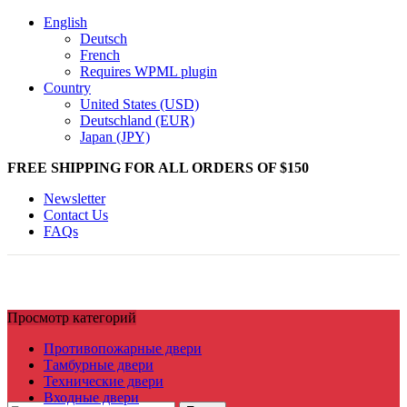
English
Deutsch
French
Requires WPML plugin
Country
United States (USD)
Deutschland (EUR)
Japan (JPY)
FREE SHIPPING FOR ALL ORDERS OF $150
Newsletter
Contact Us
FAQs
Просмотр категорий
Противопожарные двери
Тамбурные двери
Технические двери
Входные двери