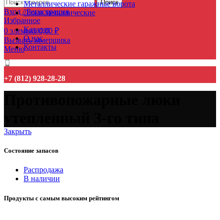
Поиск
Металлические гаражные ворота
Вход / Регистрация
Люки металлические
Избранное
Каталог
0
элемент
0,00
₽
О нас
Вызвать замерщика
Контакты
Меню
+7 (812) 928-28-28
Противопожарные люки
утепленный 3-го типа
Закрыть
Состояние запасов
Распродажа
В наличии
Продукты с самым высоким рейтингом