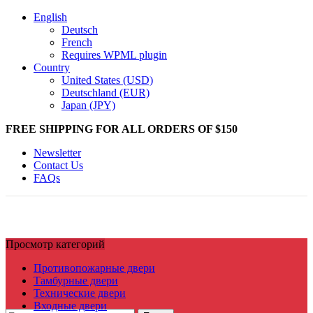
English
Deutsch
French
Requires WPML plugin
Country
United States (USD)
Deutschland (EUR)
Japan (JPY)
FREE SHIPPING FOR ALL ORDERS OF $150
Newsletter
Contact Us
FAQs
Просмотр категорий
Противопожарные двери
Тамбурные двери
Технические двери
Входные двери