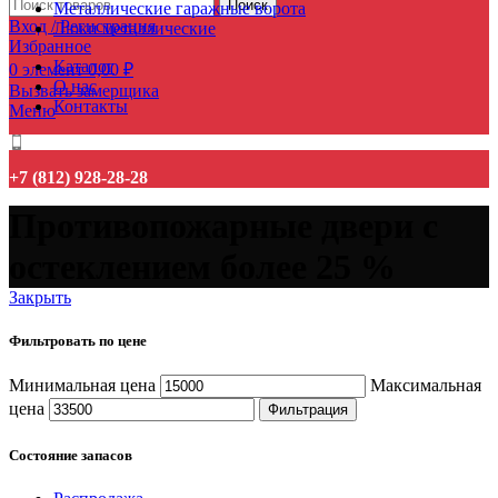
Поиск
Металлические гаражные ворота
Вход / Регистрация
Люки металлические
Избранное
Каталог
0
элемент
0,00
₽
О нас
Вызвать замерщика
Контакты
Меню
+7 (812) 928-28-28
Противопожарные двери с
остеклением более 25 %
Закрыть
Фильтровать по цене
Минимальная цена
Максимальная
цена
Фильтрация
Состояние запасов