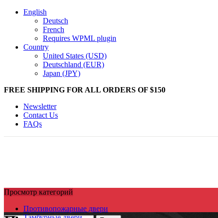
English
Deutsch
French
Requires WPML plugin
Country
United States (USD)
Deutschland (EUR)
Japan (JPY)
FREE SHIPPING FOR ALL ORDERS OF $150
Newsletter
Contact Us
FAQs
Просмотр категорий
Противопожарные двери
Тамбурные двери