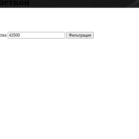
шеткой
ена
Фильтрация