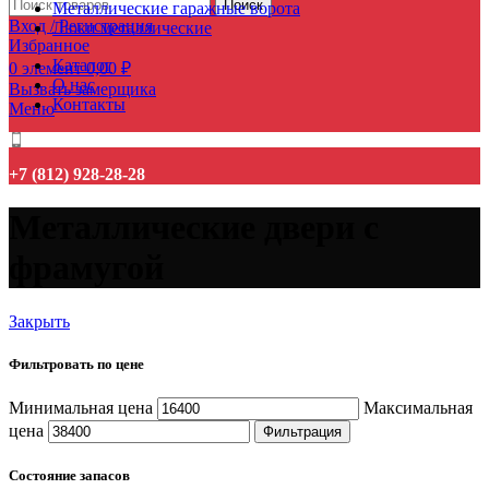
Поиск
Металлические гаражные ворота
Вход / Регистрация
Люки металлические
Избранное
Каталог
0
элемент
0,00
₽
О нас
Вызвать замерщика
Контакты
Меню
+7 (812) 928-28-28
Металлические двери с
фрамугой
Закрыть
Фильтровать по цене
Минимальная цена
Максимальная
цена
Фильтрация
Состояние запасов