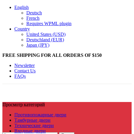
English
Deutsch
French
Requires WPML plugin
Country
United States (USD)
Deutschland (EUR)
Japan (JPY)
FREE SHIPPING FOR ALL ORDERS OF $150
Newsletter
Contact Us
FAQs
Просмотр категорий
Противопожарные двери
Тамбурные двери
Технические двери
Входные двери