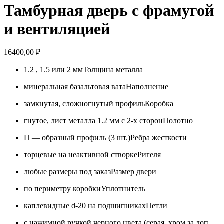
Тамбурная дверь с фрамугой
и вентиляцией
16400,00
₽
1.2 , 1.5 или 2 мм
Толщина металла
минеральная базальтовая вата
Наполнение
замкнутая, сложногнутый профиль
Коробка
гнутое, лист металла 1.2 мм с 2-х сторон
Полотно
П — образный профиль (3 шт.)
Ребра жесткости
торцевые на неактивной створке
Ригеля
любые размеры под заказ
Размер двери
по периметру коробки
Уплотнитель
каплевидные d-20 на подшипниках
Петли
с нажимной ручкой черного цвета (серая, хром за доп.