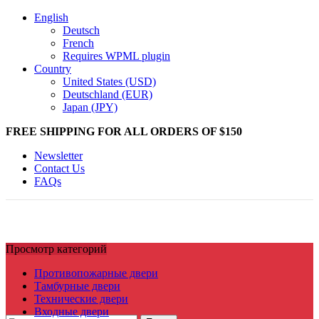
English
Deutsch
French
Requires WPML plugin
Country
United States (USD)
Deutschland (EUR)
Japan (JPY)
FREE SHIPPING FOR ALL ORDERS OF $150
Newsletter
Contact Us
FAQs
Просмотр категорий
Противопожарные двери
Тамбурные двери
Технические двери
Входные двери