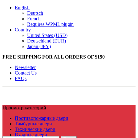
English
Deutsch
French
Requires WPML plugin
Country
United States (USD)
Deutschland (EUR)
Japan (JPY)
FREE SHIPPING FOR ALL ORDERS OF $150
Newsletter
Contact Us
FAQs
Просмотр категорий
Противопожарные двери
Тамбурные двери
Технические двери
Входные двери