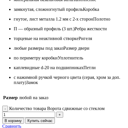
замкнутая, сложногнутый профиль
Коробка
гнутое, лист металла 1.2 мм с 2-х сторон
Полотно
П — образный профиль (3 шт.)
Ребра жесткости
торцевые на неактивной створке
Ригеля
любые размеры под заказ
Размер двери
по периметру коробки
Уплотнитель
каплевидные d-20 на подшипниках
Петли
с нажимной ручкой черного цвета (серая, хром за доп.
плату)
Замок
Размер
любой на заказ
Количество товара Ворота сдвижные со стеклом
В корзину
Купить сейчас
Сравнить