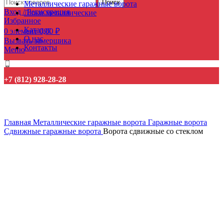
Поиск
Металлические гаражные ворота
Вход / Регистрация
Люки металлические
Избранное
Каталог
0
элемент
0,00
₽
О нас
Вызвать замерщика
Контакты
Меню
+7 (812) 928-28-28
Нажмите, чтобы увеличить
Главная
Металлические гаражные ворота
Гаражные ворота
Сдвижные гаражные ворота
Ворота сдвижные со стеклом