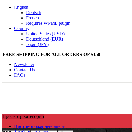
English
Deutsch
French
Requires WPML plugin
Country
United States (USD)
Deutschland (EUR)
Japan (JPY)
FREE SHIPPING FOR ALL ORDERS OF $150
Newsletter
Contact Us
FAQs
Просмотр категорий
Противопожарные двери
Тамбурные двери