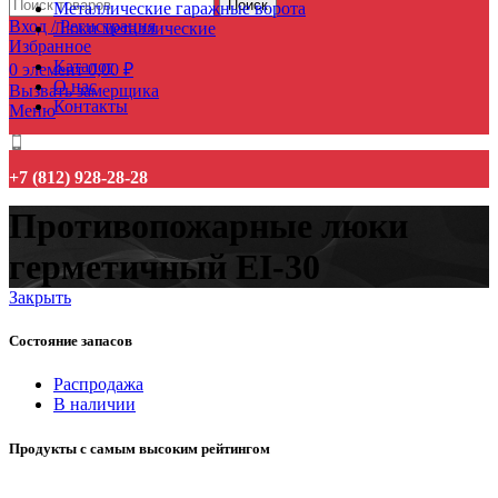
Поиск
Металлические гаражные ворота
Вход / Регистрация
Люки металлические
Избранное
Каталог
0
элемент
0,00
₽
О нас
Вызвать замерщика
Контакты
Меню
+7 (812) 928-28-28
Противопожарные люки
герметичный EI-30
Закрыть
Состояние запасов
Распродажа
В наличии
Продукты с самым высоким рейтингом