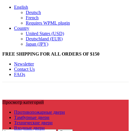
English
Deutsch
French
Requires WPML plugin
Country
United States (USD)
Deutschland (EUR)
Japan (JPY)
FREE SHIPPING FOR ALL ORDERS OF $150
Newsletter
Contact Us
FAQs
Просмотр категорий
Противопожарные двери
Тамбурные двери
Технические двери
Входные двери