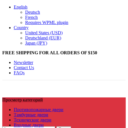
English
Deutsch
French
Requires WPML plugin
Country
United States (USD)
Deutschland (EUR)
Japan (JPY)
FREE SHIPPING FOR ALL ORDERS OF $150
Newsletter
Contact Us
FAQs
Просмотр категорий
Противопожарные двери
Тамбурные двери
Технические двери
Входные двери