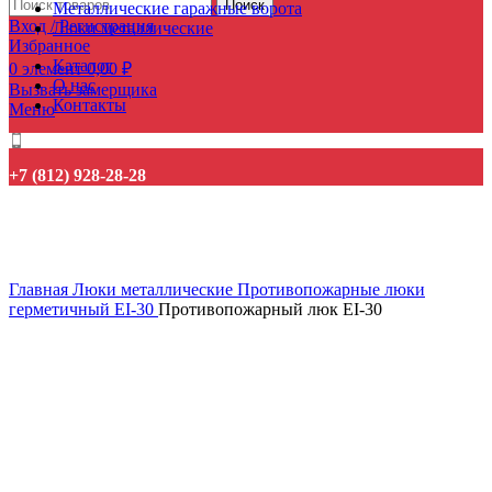
Поиск
Металлические гаражные ворота
Вход / Регистрация
Люки металлические
Избранное
Каталог
0
элемент
0,00
₽
О нас
Вызвать замерщика
Контакты
Меню
+7 (812) 928-28-28
Нажмите, чтобы увеличить
Главная
Люки металлические
Противопожарные люки
герметичный EI-30
Противопожарный люк EI-30