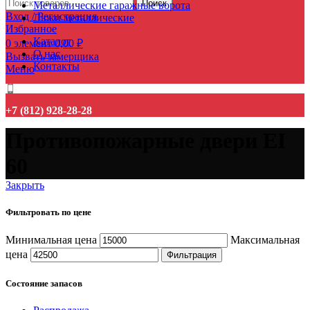
Поиск
Металлические гаражные ворота
Вход / Регистрация
Люки металлические
Избранное
Каталог
0
элемент
0,00
₽
О нас
Вызвать замерщика
Контакты
Меню
+7 (812) 928-28-28
Противопожарные двери EI
60
Закрыть
Фильтровать по цене
Минимальная цена
Максимальная
цена
Фильтрация
Состояние запасов