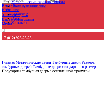
Поиск
Металлические гаражные ворота
Вход / Регистрация
Люки металлические
Избранное
Каталог
0
элемент
0,00
₽
О нас
Вызвать замерщика
Контакты
Меню
+7 (812) 928-28-28
Нажмите, чтобы увеличить
Главная
Металлические двери
Тамбурные двери
Размеры
тамбурных дверей
Тамбурные двери стандартного размера
Полуторная тамбурная дверь с остекленной фрамугой