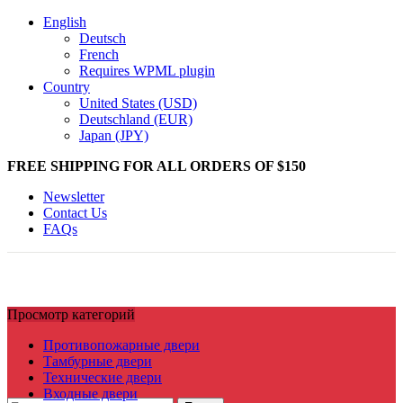
English
Deutsch
French
Requires WPML plugin
Country
United States (USD)
Deutschland (EUR)
Japan (JPY)
FREE SHIPPING FOR ALL ORDERS OF $150
Newsletter
Contact Us
FAQs
Просмотр категорий
Противопожарные двери
Тамбурные двери
Технические двери
Входные двери