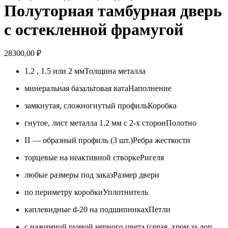
Полуторная тамбурная дверь
с остекленной фрамугой
28300,00
₽
1.2 , 1.5 или 2 мм
Толщина металла
минеральная базальтовая вата
Наполнение
замкнутая, сложногнутый профиль
Коробка
гнутое, лист металла 1.2 мм с 2-х сторон
Полотно
П — образный профиль (3 шт.)
Ребра жесткости
торцевые на неактивной створке
Ригеля
любые размеры под заказ
Размер двери
по периметру коробки
Уплотнитель
каплевидные d-20 на подшипниках
Петли
с нажимной ручкой черного цвета (серая, хром за доп.