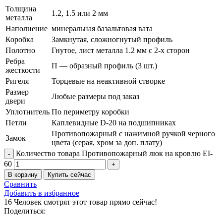
Толщина
1.2, 1.5 или 2 мм
металла
Наполнение
минеральная базальтовая вата
Коробка
Замкнутая, сложногнутый профиль
Полотно
Гнутое, лист металла 1.2 мм с 2-х сторон
Ребра
П — образный профиль (3 шт.)
жесткости
Ригеля
Торцевые на неактивной створке
Размер
Любые размеры под заказ
двери
Уплотнитель
По периметру коробки
Петли
Каплевидные D-20 на подшипниках
Противопожарный с нажимной ручкой черного
Замок
цвета (серая, хром за доп. плату)
Количество товара Противопожарный люк на кровлю EI-
60
В корзину
Купить сейчас
Сравнить
Добавить в избранное
16
Человек смотрят этот товар прямо сейчас!
Поделиться: