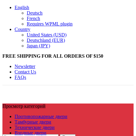
English
Deutsch
French
Requires WPML plugin
Country
United States (USD)
Deutschland (EUR)
Japan (JPY)
FREE SHIPPING FOR ALL ORDERS OF $150
Newsletter
Contact Us
FAQs
Просмотр категорий
Противопожарные двери
Тамбурные двери
Технические двери
Входные двери