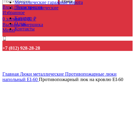
Поиск
Металлические гаражные ворота
Вход / Регистрация
Люки металлические
Избранное
Каталог
0
элемент
0,00
₽
О нас
Вызвать замерщика
Контакты
Меню
+7 (812) 928-28-28
Нажмите, чтобы увеличить
Главная
Люки металлические
Противопожарные люки
напольный EI-60
Противопожарный люк на кровлю EI-60