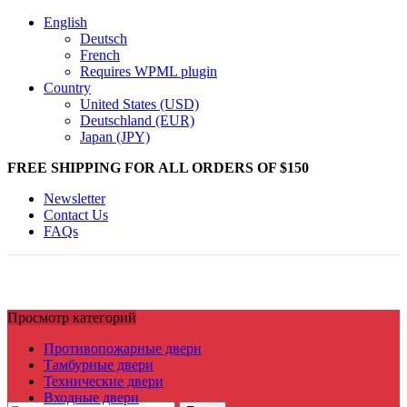
English
Deutsch
French
Requires WPML plugin
Country
United States (USD)
Deutschland (EUR)
Japan (JPY)
FREE SHIPPING FOR ALL ORDERS OF $150
Newsletter
Contact Us
FAQs
Просмотр категорий
Противопожарные двери
Тамбурные двери
Технические двери
Входные двери