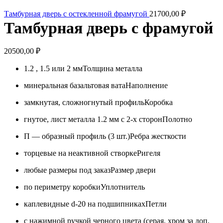
Тамбурная дверь с остекленной фрамугой
21700,00
₽
Тамбурная дверь с фрамугой
20500,00
₽
1.2 , 1.5 или 2 мм
Толщина металла
минеральная базальтовая вата
Наполнение
замкнутая, сложногнутый профиль
Коробка
гнутое, лист металла 1.2 мм с 2-х сторон
Полотно
П — образный профиль (3 шт.)
Ребра жесткости
торцевые на неактивной створке
Ригеля
любые размеры под заказ
Размер двери
по периметру коробки
Уплотнитель
каплевидные d-20 на подшипниках
Петли
с нажимной ручкой черного цвета (серая, хром за доп.